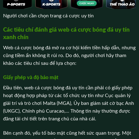
Người chơi cần chọn trang cá cược uy tín
Các tiêu chí đánh giá web cá cược bóng đá uy tín
xanh chín
Web cá cược bóng đá mở ra cơ hội kiếm tiền hấp dẫn, nhưng
cũng tiềm ẩn không ít rủi ro. Do đó, người chơi hãy tham
khảo các tiêu chí sau để lựa chọn:
Giấy phép và độ bảo mật
Đầu tiên, web cá cược bóng đá uy tín cần phải có giấy phép
hoạt động hợp pháp từ các tổ chức uy tín như Cục quản lý
giải trí và trò chơi Malta (MGA), Ủy ban giám sát cờ bạc Anh
(UKGC), Chính phủ Curacao,… Thông tin này thường được
đăng tải chi tiết trên trang chủ của nhà cái.
Bên cạnh đó, yếu tố bảo mật cũng hết sức quan trọng. Một