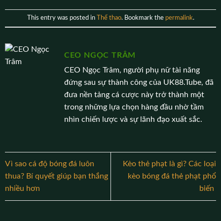
This entry was posted in
Thể thao
. Bookmark the
permalink
.
CEO NGỌC TRÂM
CEO Ngọc Trâm, người phụ nữ tài năng
đứng sau sự thành công của UK88.Tube, đã
đưa nền tảng cá cược này trở thành một
trong những lựa chọn hàng đầu nhờ tầm
nhìn chiến lược và sự lãnh đạo xuất sắc.
Vì sao cá độ bóng đá luôn
Kèo thẻ phạt là gì? Các loại
thua? Bí quyết giúp bạn thắng
kèo bóng đá thẻ phạt phổ
nhiều hơn
biến