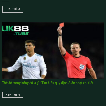
XEM THÊM
Thẻ đỏ trong bóng đá là gì? Tìm hiểu quy định & án phạt chi tiết
XEM THÊM