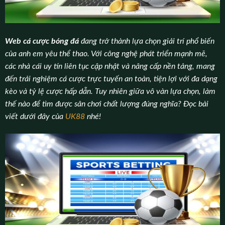
Web cá cược bóng đá
đang trở thành lựa chọn giải trí phổ biến
của anh em yêu thể thao. Với công nghệ phát triển mạnh mẽ,
các nhà cái uy tín liên tục cập nhật và nâng cấp nền tảng, mang
đến trải nghiệm cá cược trực tuyến an toàn, tiện lợi với đa dạng
kèo và tỷ lệ cược hấp dẫn. Tuy nhiên giữa vô vàn lựa chọn, làm
thế nào để tìm được sân chơi chất lượng đúng nghĩa? Đọc bài
viết dưới đây của
UK88
nhé!