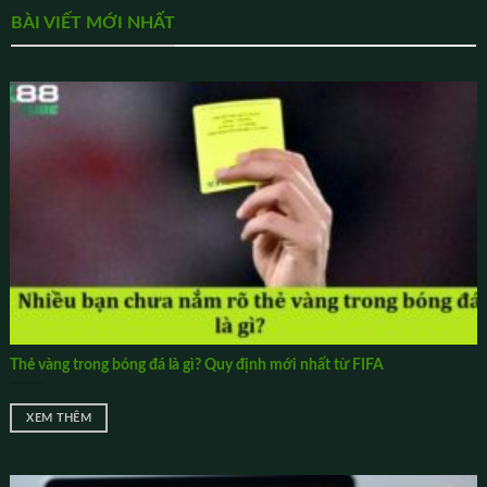
BÀI VIẾT MỚI NHẤT
Thẻ vàng trong bóng đá là gì? Quy định mới nhất từ FIFA
XEM THÊM