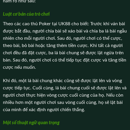
nắm rõ như sau:
Luật cơ bản của trò chơi
Theo các cao thủ Poker tại UK88 cho biết: Trước khi ván bài
được bắt đầu, người chia bài sẽ xáo bài và chia ba lá bài ngẫu
nhiên cho mỗi người chơi. Sau đó, người chơi có thể cược,
theo bài, bỏ bài hoặc tăng thêm tiền cược. Khi tất cả người
chơi đều đã đặt cược, ba lá bài chung sẽ được lật ngửa trên
bàn. Sau đó, người chơi có thể tiếp tục đặt cược và tăng tiền
cược nếu muốn.
Khi đó, một lá bài chung khác cũng sẽ được lật lên và vòng
cược tiếp tục. Cuối cùng, lá bài chung cuối sẽ được lật lên và
người chơi thực hiện vòng cược cuối cùng của họ. Nếu còn
nhiều hơn một người chơi sau vòng cuối cùng, họ sẽ lật bài
của mình để xác định người chiến thắng.
Một số thuật ngữ quan trọng