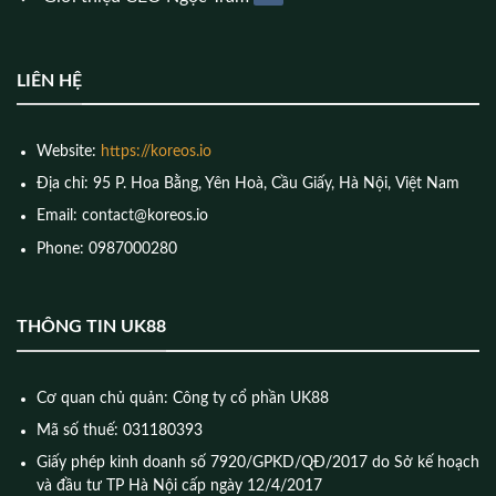
LIÊN HỆ
Website:
https://koreos.io
Địa chỉ: 95 P. Hoa Bằng, Yên Hoà, Cầu Giấy, Hà Nội, Việt Nam
Email:
contact@koreos.io
Phone: 0987000280
THÔNG TIN UK88
Cơ quan chủ quản: Công ty cổ phần UK88
Mã số thuế: 031180393
Giấy phép kinh doanh số 7920/GPKD/QĐ/2017 do Sở kế hoạch
và đầu tư TP Hà Nội cấp ngày 12/4/2017