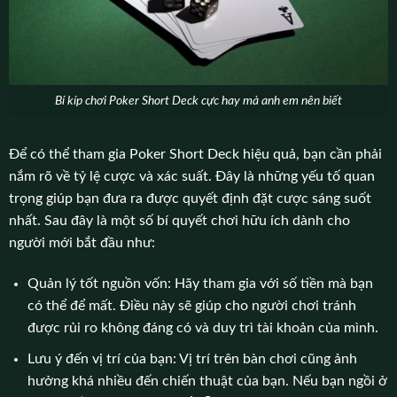
Bí kíp chơi Poker Short Deck cực hay mà anh em nên biết
Để có thể tham gia Poker Short Deck hiệu quả, bạn cần phải
nắm rõ về tỷ lệ cược và xác suất. Đây là những yếu tố quan
trọng giúp bạn đưa ra được quyết định đặt cược sáng suốt
nhất. Sau đây là một số bí quyết chơi hữu ích dành cho
người mới bắt đầu như:
Quản lý tốt nguồn vốn: Hãy tham gia với số tiền mà bạn
có thể để mất. Điều này sẽ giúp cho người chơi tránh
được rủi ro không đáng có và duy trì tài khoản của mình.
Lưu ý đến vị trí của bạn: Vị trí trên bàn chơi cũng ảnh
hưởng khá nhiều đến chiến thuật của bạn. Nếu bạn ngồi ở