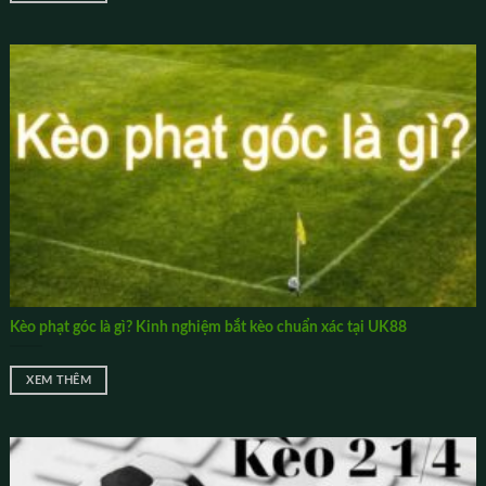
Kèo phạt góc là gì? Kinh nghiệm bắt kèo chuẩn xác tại UK88
XEM THÊM