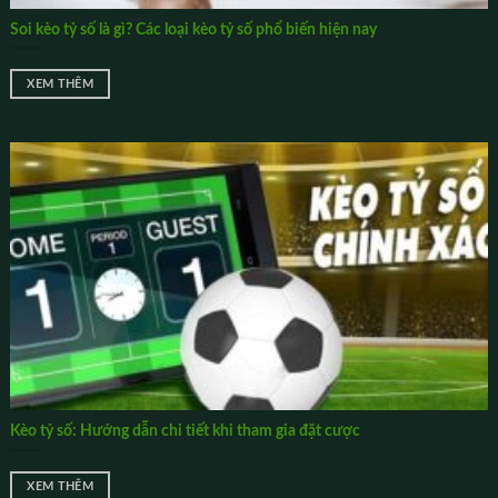
Soi kèo tỷ số là gì? Các loại kèo tỷ số phổ biến hiện nay
XEM THÊM
Kèo tỷ số: Hướng dẫn chi tiết khi tham gia đặt cược
XEM THÊM