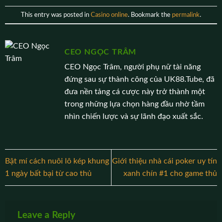
This entry was posted in
Casino online
. Bookmark the
permalink
.
CEO NGỌC TRÂM
CEO Ngọc Trâm, người phụ nữ tài năng
đứng sau sự thành công của UK88.Tube, đã
đưa nền tảng cá cược này trở thành một
trong những lựa chọn hàng đầu nhờ tầm
nhìn chiến lược và sự lãnh đạo xuất sắc.
Bật mí cách nuôi lô kép khung
Giới thiệu nhà cái poker uy tín
1 ngày bất bại từ cao thủ
xanh chín #1 cho game thủ
Leave a Reply