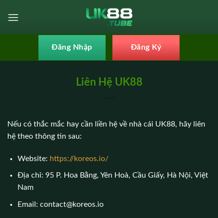
Skip
to
content
Đăng Nhập
Đăng Ký
Liên Hệ UK88
Nếu có thắc mắc hay cần liền hệ về nhà cái UK88, hãy liên
hệ theo thông tin sau:
Website:
https://koreos.io/
Địa chỉ: 95 P. Hoa Bằng, Yên Hoà, Cầu Giấy, Hà Nội, Việt
Nam
Email:
contact@koreos.io