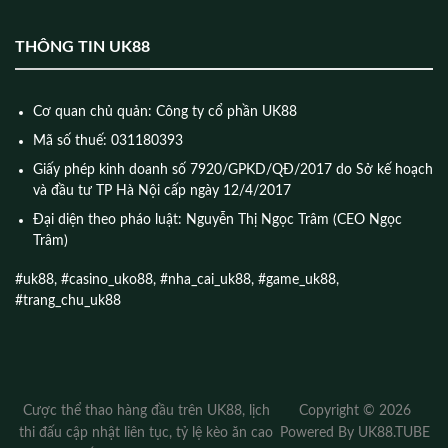
THÔNG TIN UK88
Cơ quan chủ quản: Công ty cổ phần UK88
Mã số thuế: 031180393
Giấy phép kinh doanh số 7920/GPKD/QĐ/2017 do Sở kế hoạch
và đầu tư TP Hà Nội cấp ngày 12/4/2017
Đại diện theo pháo luật: Nguyễn Thị Ngọc Trâm (CEO Ngọc
Trâm)
#uk88, #casino_uko88, #nha_cai_uk88, #game_uk88,
#trang_chu_uk88
Cược thể thao hàng đầu trên UK88, lịch
Copyright © 2026
thi đấu cập nhật liên tục, tỷ lệ kèo ăn cao
Powered By UK88.TUBE