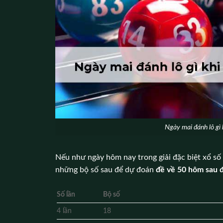
Ngày mai đánh lô gì 
Nếu như ngày hôm nay trong giải đặc biệt xổ số 
những bộ số sau để dự đoán
đề về 50 hôm sau đ
Số lần
Bộ số
4 lần
18