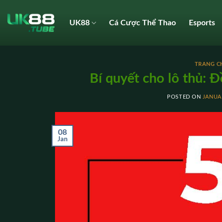
Skip
to
UK88
Cá Cược Thể Thao
Esports
content
TRANG C
Bí quyết cho lô thủ: 
POSTED ON
JANUAR
08
Jan