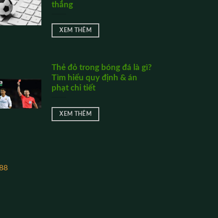
thắng
XEM THÊM
Thẻ đỏ trong bóng đá là gì?
Tìm hiểu quy định & án
phạt chi tiết
XEM THÊM
88