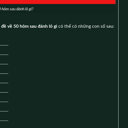
 hôm sau đánh lô gì?
n
đề về 50 hôm sau đánh lô gì
có thể có những con số sau: